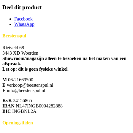
product
heeft
Deel dit product
meerdere
variaties.
Facebook
Deze
WhatsApp
optie
kan
Beestenspul
gekozen
worden
Rietveld 68
op
3443 XD Woerden
de
Showroom/magazijn alleen te bezoeken na het maken van een
productpagina
afspraak.
Let op: dit is geen fysieke winkel.
M
06-21669500
E
verkoop@beestenspul.nl
E
info@beestenspul.nl
KvK
24156865
IBAN
NL47INGB0004282888
BIC
INGBNL2A
Openingstijden