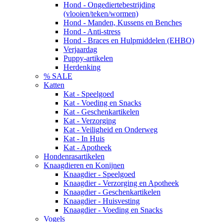
Hond - Ongediertebestrijding
(vlooien/teken/wormen)
Hond - Manden, Kussens en Benches
Hond - Anti-stress
Hond - Braces en Hulpmiddelen (EHBO)
Verjaardag
Puppy-artikelen
Herdenking
% SALE
Katten
Kat - Speelgoed
Kat - Voeding en Snacks
Kat - Geschenkartikelen
Kat - Verzorging
Kat - Veiligheid en Onderweg
Kat - In Huis
Kat - Apotheek
Hondenrasartikelen
Knaagdieren en Konijnen
Knaagdier - Speelgoed
Knaagdier - Verzorging en Apotheek
Knaagdier - Geschenkartikelen
Knaagdier - Huisvesting
Knaagdier - Voeding en Snacks
Vogels