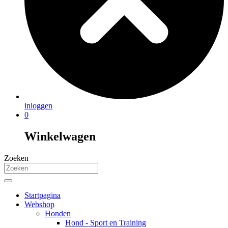
inloggen
0
Winkelwagen
Zoeken
Startpagina
Webshop
Honden
Hond - Sport en Training