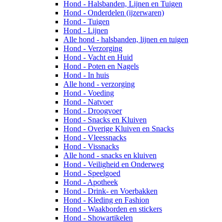
Hond - Halsbanden, Lijnen en Tuigen
Hond - Onderdelen (ijzerwaren)
Hond - Tuigen
Hond - Lijnen
Alle hond - halsbanden, lijnen en tuigen
Hond - Verzorging
Hond - Vacht en Huid
Hond - Poten en Nagels
Hond - In huis
Alle hond - verzorging
Hond - Voeding
Hond - Natvoer
Hond - Droogvoer
Hond - Snacks en Kluiven
Hond - Overige Kluiven en Snacks
Hond - Vleessnacks
Hond - Vissnacks
Alle hond - snacks en kluiven
Hond - Veiligheid en Onderweg
Hond - Speelgoed
Hond - Apotheek
Hond - Drink- en Voerbakken
Hond - Kleding en Fashion
Hond - Waakborden en stickers
Hond - Showartikelen