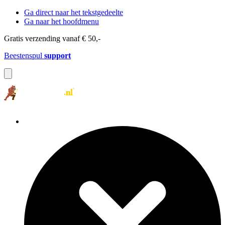
Ga direct naar het tekstgedeelte
Ga naar het hoofdmenu
Gratis verzending vanaf € 50,-
Beestenspul
support