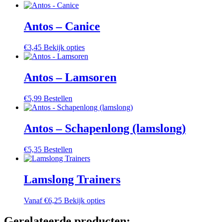
Antos – Canice
Dit
€
3,45
Bekijk opties
product
heeft
meerdere
Antos – Lamsoren
variaties.
Deze
€
5,99
Bestellen
optie
kan
gekozen
Antos – Schapenlong (lamslong)
worden
op
de
€
5,35
Bestellen
productpagina
Lamslong Trainers
Dit
Vanaf
€
6,25
Bekijk opties
product
heeft
Gerelateerde producten: