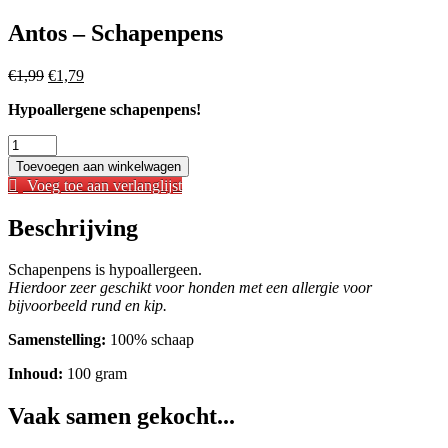
Antos – Schapenpens
Oorspronkelijke
Huidige
€
1,99
€
1,79
prijs
prijs
Hypoallergene schapenpens!
was:
is:
€1,99.
€1,79.
Antos
-
Toevoegen aan winkelwagen
Schapenpens
Voeg toe aan verlanglijst
aantal
Beschrijving
Schapenpens is hypoallergeen.
Hierdoor zeer geschikt voor honden met een allergie voor
bijvoorbeeld rund en kip.
Samenstelling:
100% schaap
Inhoud:
100 gram
Vaak samen gekocht...