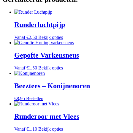
meerdere
variaties.
Deze
optie
Runderluchtpijp
kan
gekozen
worden
Dit
Vanaf
€
2,50
Bekijk opties
op
product
de
heeft
productpagina
meerdere
Gepofte Varkensneus
variaties.
Deze
Dit
Vanaf
€
1,50
Bekijk opties
optie
product
kan
heeft
gekozen
meerdere
Beeztees – Konijnenoren
worden
variaties.
op
Deze
de
€
8,95
Bestellen
optie
productpagina
kan
gekozen
Runderoor met Vlees
worden
op
de
Dit
Vanaf
€
1,10
Bekijk opties
productpagina