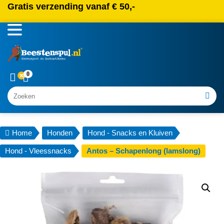
Gratis verzending vanaf € 50,-
0
Zoeken
Home
Honden
Hond - Snacks en Kluiven
Hond - Vleessnacks
Antos – Schapenlong (lamslong)