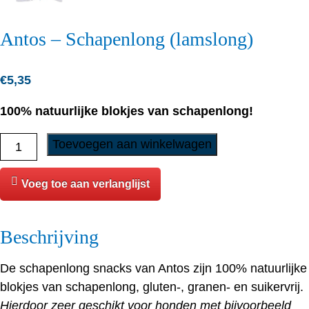
Antos – Schapenlong (lamslong)
€
5,35
100% natuurlijke blokjes van schapenlong!
Antos
Toevoegen aan winkelwagen
-
Schapenlong
Voeg toe aan verlanglijst
(lamslong)
aantal
Beschrijving
De schapenlong snacks van Antos zijn 100% natuurlijke
blokjes van schapenlong, gluten-, granen- en suikervrij.
Hierdoor zeer geschikt voor honden met bijvoorbeeld