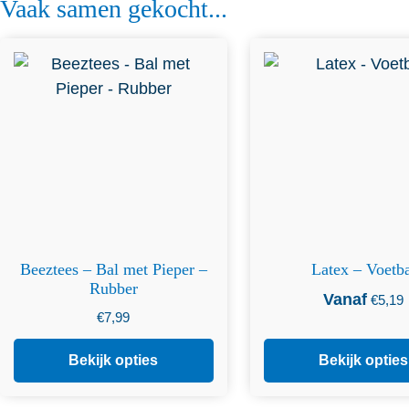
Vaak samen gekocht...
Dit product heeft meerdere
Dit product heeft m
variaties. Deze optie kan
variaties. Deze op
gekozen worden op de
gekozen worden 
productpagina
productpagin
Beeztees – Bal met Pieper –
Latex – Voetb
Rubber
Vanaf
€
5,19
€
7,99
Bekijk opties
Bekijk opties