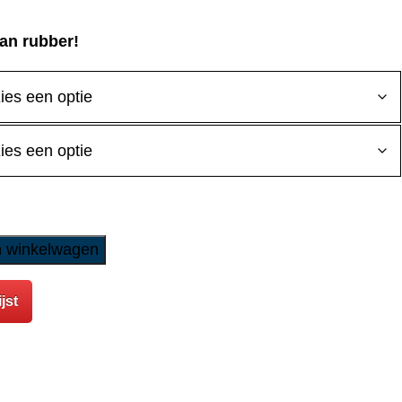
ge
an rubber!
 winkelwagen
jst