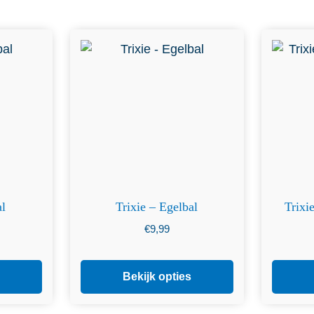
eerdere
Dit product heeft meerdere
Dit pro
tie kan
variaties. Deze optie kan
variat
op de
gekozen worden op de
geko
a
productpagina
al
Trixie – Egelbal
Trixi
€
9,99
Bekijk opties