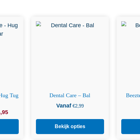
eerdere
Dit product heeft meerdere
tie kan
variaties. Deze optie kan
op de
gekozen worden op de
a
productpagina
 Hug Tug
Dental Care – Bal
Beezt
Vanaf
€
2,99
ijke
Huidige
,95
prijs
is:
Bekijk opties
€
5,95
.