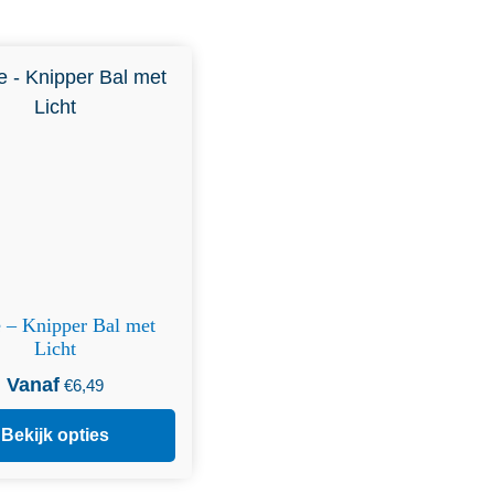
duct heeft meerdere
ies. Deze optie kan
zen worden op de
productpagina
e – Knipper Bal met
Licht
Vanaf
€
6,49
Bekijk opties