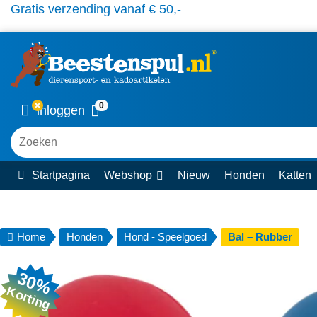
Gratis verzending vanaf € 50,-
0
inloggen
Zoeken
Startpagina
Webshop
Nieuw
Honden
Katten
Home
Honden
Hond - Speelgoed
Bal – Rubber
30%
Korting