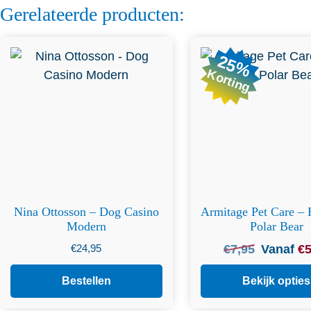
Gerelateerde producten:
Dit product heeft m
25%
variaties. Deze op
Korting
gekozen worden 
productpagin
Nina Ottosson – Dog Casino
Armitage Pet Care –
Modern
Polar Bear
Oorspronkel
€
24,95
€
7,95
Vanaf
€
5
prijs
was:
Bestellen
Bekijk opties
€
7,95
.