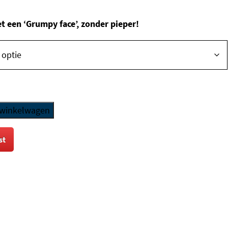
e
 een ‘Grumpy face’, zonder pieper!
 winkelwagen
st