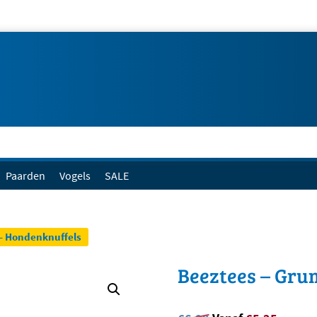
Paarden
Vogels
SALE
– Hondenknuffels
Beeztees – Gru