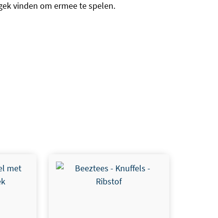
e gek vinden om ermee te spelen.
Dit product heeft meerdere
variaties. Deze optie kan
gekozen worden op de
productpagina