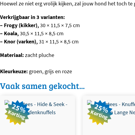
Hoewel ze niet erg vrolijk kijken, zal jouw hond het toch t
Verkrijgbaar in 3 varianten:
– Frogy (kikker),
30 × 11,5 × 7,5 cm
– Koala,
30,5 × 11,5 × 8,5 cm
– Knor (varken),
31 × 11,5 × 8,5 cm
Materiaal:
zacht pluche
Kleurkeuze:
groen, grijs en roze
Vaak samen gekocht...
Dit product heeft meerdere
25%
25%
variaties. Deze optie kan
Korting
Korting
gekozen worden op de
productpagina