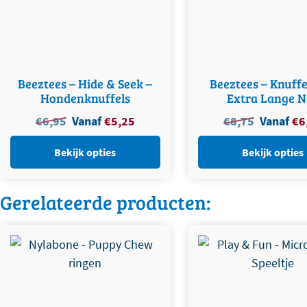
Beeztees – Hide & Seek –
Beeztees – Knuff
Hondenknuffels
Extra Lange N
Oorspronkelijke
Huidige
Oorspronkel
€
6,95
Vanaf
€
5,25
€
8,75
Vanaf
€
6
prijs
prijs
prijs
was:
is:
was:
Bekijk opties
Bekijk opties
€
6,95
.
€
5,25
.
€
8,75
.
Gerelateerde producten:
Dit product heeft m
variaties. Deze opt
gekozen worden 
productpagin