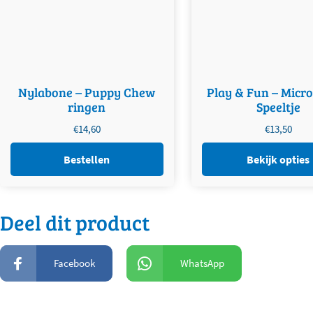
Nylabone – Puppy Chew
Play & Fun – Micro
ringen
Speeltje
€
14,60
€
13,50
Bestellen
Bekijk opties
Deel dit product
Facebook
WhatsApp