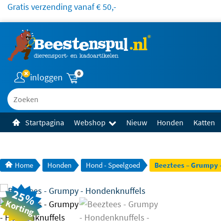
Gratis verzending vanaf € 50,-
0
inloggen
Zoeken
Startpagina
Webshop
Nieuw
Honden
Katten
Home
Honden
Hond - Speelgoed
Beeztees – Grumpy 
25%
Korting