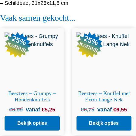
– Schildpad, 31x26x11,5 cm
Vaak samen gekocht...
Dit product heeft
25%
25%
meerdere variaties. Deze
Korting
Korting
optie kan gekozen worden
op de productpagina
Beeztees – Grumpy –
Beeztees – Knuffel met
Hondenknuffels
Extra Lange Nek
Oorspronkelijke
Huidige
Oorspronkelijke
Huid
€
6,99
Vanaf
€
5,25
€
8,75
Vanaf
€
6,55
prijs
prijs
prijs
prijs
was:
is:
was:
is:
Bekijk opties
Bekijk opties
€
6,99
.
€
5,25
.
€
8,75
.
€
6,5