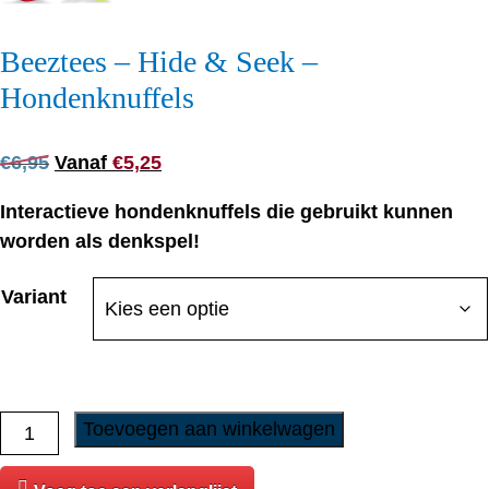
Beeztees – Hide & Seek –
Hondenknuffels
Oorspronkelijke
Huidige
€
6,95
Vanaf
€
5,25
prijs
prijs
Interactieve hondenknuffels die gebruikt kunnen
was:
is:
worden als denkspel!
€
6,95
.
€
5,25
.
Variant
Beeztees
Toevoegen aan winkelwagen
-
Hide