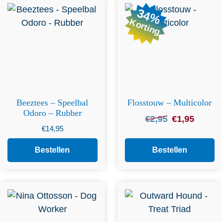
34%
Korting
Beeztees – Speelbal
Flosstouw – Multicolor
Odoro – Rubber
Oorspronkelijke
Huidige
€
2,95
€
1,95
€
14,95
prijs
prijs
was:
is:
Bestellen
Bestellen
€2,95.
€1,95.