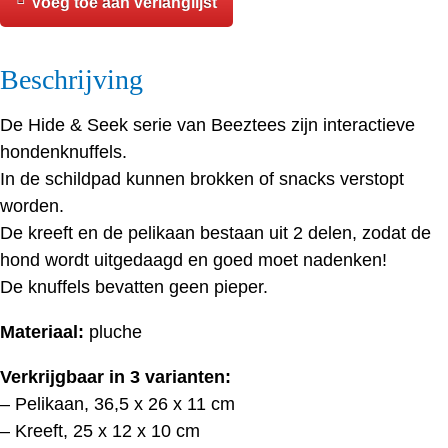
Voeg toe aan verlanglijst
&
Seek
Beschrijving
-
Hondenknuffels
De Hide & Seek serie van Beeztees zijn interactieve
aantal
hondenknuffels.
In de schildpad kunnen brokken of snacks verstopt
worden.
De kreeft en de pelikaan bestaan uit 2 delen, zodat de
hond wordt uitgedaagd en goed moet nadenken!
De knuffels bevatten geen pieper.
Materiaal:
pluche
Verkrijgbaar in 3 varianten:
– Pelikaan, 36,5 x 26 x 11 cm
– Kreeft, 25 x 12 x 10 cm