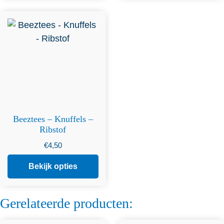
Dit product heeft
meerdere variaties. Deze
optie kan gekozen worden
op de productpagina
Beeztees – Knuffels –
Ribstof
€
4,50
Bekijk opties
Gerelateerde producten: