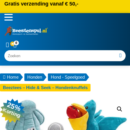
Gratis verzending vanaf € 50,-
0
Zoeken
Home
Honden
Hond - Speelgoed
Beeztees – Hide & Seek – Hondenknuffels
25%
Korting